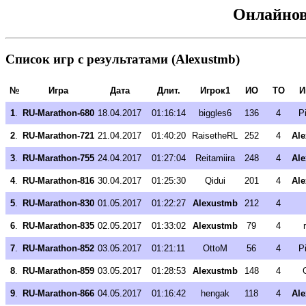
Онлайнов
Список игр с результатами (Alexustmb)
№
Игра
Дата
Длит.
Игрок1
ИО
ТО
И
1
.
RU-Marathon-680
18.04.2017
01:16:14
biggles6
136
4
P
2
.
RU-Marathon-721
21.04.2017
01:40:20
RaisetheRL
252
4
Al
3
.
RU-Marathon-755
24.04.2017
01:27:04
Reitamiira
248
4
Al
4
.
RU-Marathon-816
30.04.2017
01:25:30
Qidui
201
4
Al
5
.
RU-Marathon-830
01.05.2017
01:22:27
Alexustmb
212
4
6
.
RU-Marathon-835
02.05.2017
01:33:02
Alexustmb
79
4
7
.
RU-Marathon-852
03.05.2017
01:21:11
OttoM
56
4
P
8
.
RU-Marathon-859
03.05.2017
01:28:53
Alexustmb
148
4
9
.
RU-Marathon-866
04.05.2017
01:16:42
hengak
118
4
Al