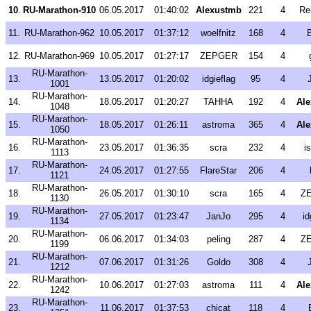
10
.
RU-Marathon-910
06.05.2017
01:40:02
Alexustmb
221
4
Re
11.
RU-Marathon-962
10.05.2017
01:37:12
woelfnitz
168
4
12.
RU-Marathon-969
10.05.2017
01:27:17
ZEPGER
154
4
RU-Marathon-
13.
13.05.2017
01:20:02
idgieflag
95
4
1001
RU-Marathon-
14.
18.05.2017
01:20:27
TAHHA
192
4
Al
1048
RU-Marathon-
15.
18.05.2017
01:26:11
astroma
365
4
Al
1050
RU-Marathon-
16.
23.05.2017
01:36:35
scra
232
4
i
1113
RU-Marathon-
17.
24.05.2017
01:27:55
FlareStar
206
4
1121
RU-Marathon-
18.
26.05.2017
01:30:10
scra
165
4
Z
1130
RU-Marathon-
19.
27.05.2017
01:23:47
JanJo
295
4
id
1134
RU-Marathon-
20.
06.06.2017
01:34:03
peling
287
4
Z
1199
RU-Marathon-
21.
07.06.2017
01:31:26
Goldo
308
4
1212
RU-Marathon-
22.
10.06.2017
01:27:03
astroma
111
4
Al
1242
RU-Marathon-
23.
11.06.2017
01:37:53
chicat
118
4