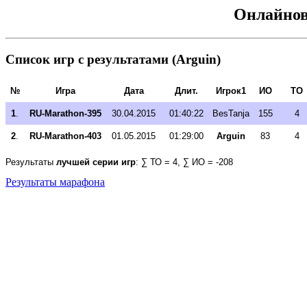
Онлайнов
Список игр с результатами (Arguin)
№
Игра
Дата
Длит.
Игрок1
ИО
ТО
1
.
RU-Marathon-395
30.04.2015
01:40:22
BesTanja
155
4
2
.
RU-Marathon-403
01.05.2015
01:29:00
Arguin
83
4
Результаты
лучшей серии игр
: ∑ ТО = 4, ∑ ИО = -208
Результаты марафона