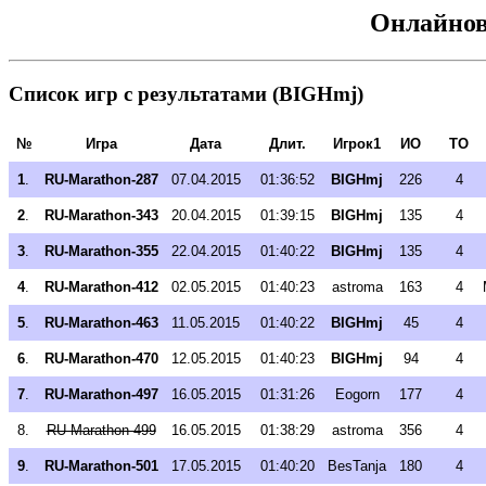
Онлайнов
Список игр с результатами (BIGHmj)
№
Игра
Дата
Длит.
Игрок1
ИО
ТО
1
.
RU-Marathon-287
07.04.2015
01:36:52
BIGHmj
226
4
2
.
RU-Marathon-343
20.04.2015
01:39:15
BIGHmj
135
4
3
.
RU-Marathon-355
22.04.2015
01:40:22
BIGHmj
135
4
4
.
RU-Marathon-412
02.05.2015
01:40:23
astroma
163
4
5
.
RU-Marathon-463
11.05.2015
01:40:22
BIGHmj
45
4
6
.
RU-Marathon-470
12.05.2015
01:40:23
BIGHmj
94
4
7
.
RU-Marathon-497
16.05.2015
01:31:26
Eogorn
177
4
8.
RU-Marathon-499
16.05.2015
01:38:29
astroma
356
4
9
.
RU-Marathon-501
17.05.2015
01:40:20
BesTanja
180
4