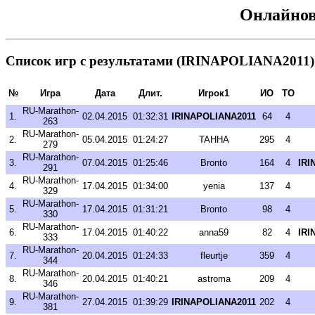
Онлайнов
Список игр с результатами (IRINAPOLIANA2011)
№
Игра
Дата
Длит.
Игрок1
ИО
ТО
RU-Marathon-
1.
02.04.2015
01:32:31
IRINAPOLIANA2011
64
4
263
RU-Marathon-
2.
05.04.2015
01:24:27
TAHHA
295
4
279
RU-Marathon-
3.
07.04.2015
01:25:46
Bronto
164
4
IRI
291
RU-Marathon-
4.
17.04.2015
01:34:00
yenia
137
4
329
RU-Marathon-
5.
17.04.2015
01:31:21
Bronto
98
4
330
RU-Marathon-
6.
17.04.2015
01:40:22
anna59
82
4
IRI
333
RU-Marathon-
7.
20.04.2015
01:24:33
fleurtje
359
4
344
RU-Marathon-
8.
20.04.2015
01:40:21
astroma
209
4
346
RU-Marathon-
9.
27.04.2015
01:39:29
IRINAPOLIANA2011
202
4
381