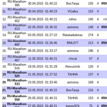
RU-Marathon-
10.
30.04.2015
01:40:22
BesTanja
155
4
IRI
395
RU-Marathon-
11.
30.04.2015
01:40:23
VGalka
153
4
401
RU-Marathon-
12.
30.04.2015
01:40:21
rufino
145
4
ch
402
RU-Marathon-
13.
02.05.2015
01:36:32
astroma
148
4
IRI
413
RU-Marathon-
14.
03.05.2015
01:27:22
Ratatadedoras
274
4
418
RU-Marathon-
15.
06.05.2015
01:26:46
BML077
213
4
IRI
437
RU-Marathon-
16.
08.05.2015
01:33:27
astroma
196
4
449
RU-Marathon-
17.
11.05.2015
01:40:21
chicat
57
4
467
RU-Marathon-
18.
19.05.2015
01:31:29
Alexustmb
126
4
516
RU-Marathon-
19
.
21.05.2015
01:27:52
TAHHA
137
4
525
RU-Marathon-
20
.
23.05.2015
01:33:40
astroma
169
4
533
RU-Marathon-
21
.
23.05.2015
01:40:22
BesTanja
216
4
534
RU-Marathon-
22
.
26.05.2015
01:40:21
TAHHA
153
4
IRI
559
RU-Marathon-
23
.
27.05.2015
01:40:21
kenny974
75
4
IRI