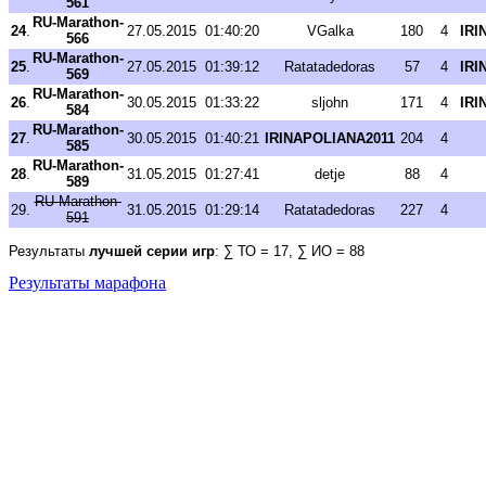
561
RU-Marathon-
24
.
27.05.2015
01:40:20
VGalka
180
4
IRI
566
RU-Marathon-
25
.
27.05.2015
01:39:12
Ratatadedoras
57
4
IRI
569
RU-Marathon-
26
.
30.05.2015
01:33:22
sljohn
171
4
IRI
584
RU-Marathon-
27
.
30.05.2015
01:40:21
IRINAPOLIANA2011
204
4
585
RU-Marathon-
28
.
31.05.2015
01:27:41
detje
88
4
589
RU-Marathon-
29.
31.05.2015
01:29:14
Ratatadedoras
227
4
591
Результаты
лучшей серии игр
: ∑ ТО = 17, ∑ ИО = 88
Результаты марафона