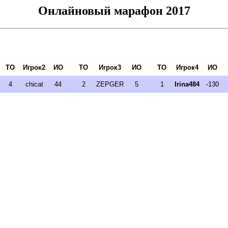
Онлайновый марафон 2017
ТО
Игрок2
ИО
ТО
Игрок3
ИО
ТО
Игрок4
ИО
4
chicat
44
2
ZEPGER
5
1
Irina484
-130