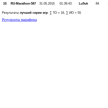
10
.
RU-Marathon-587
31.05.2015
01:39:43
Lu9uk
84
Результаты
лучшей серии игр
: ∑ ТО = 16, ∑ ИО = 55
Результаты марафона