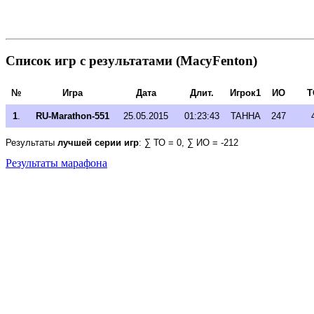
Список игр с результатами (MacyFenton)
№
Игра
Дата
Длит.
Игрок1
ИО
Т
1
.
RU-Marathon-551
25.05.2015
01:23:43
TAHHA
247
Результаты
лучшей серии игр
: ∑ ТО = 0, ∑ ИО = -212
Результаты марафона