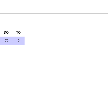
ИО
ТО
-70
0