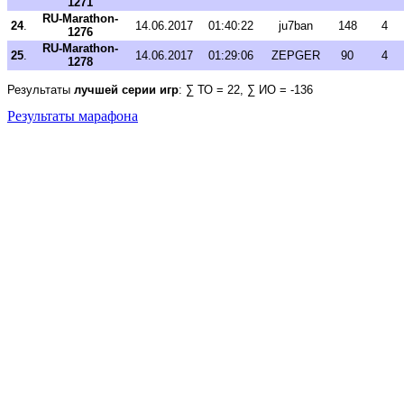
1271
RU-Marathon-
24
.
14.06.2017
01:40:22
ju7ban
148
4
1276
RU-Marathon-
25
.
14.06.2017
01:29:06
ZEPGER
90
4
1278
Результаты
лучшей серии игр
: ∑ ТО = 22, ∑ ИО = -136
Результаты марафона