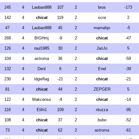
245
4
Laoban888
107
2
bros
-173
142
4
chicat
119
2
scra
2
47
4
Laoban888
45
2
mamahjo
-5
268
4
BIGHmj
-9
2
chicat
-47
126
4
raul1985
30
2
JanJo
5
104
4
astroma
36
2
chicat
-59
132
4
Denl
6
2
Enel
-39
230
4
idgieflag
-21
2
chicat
-21
81
4
chicat
44
2
ZEPGER
5
122
4
Makcenso
-4
2
chicat
-14
118
4
Elifri1
109
2
ntuzza
-95
108
4
chicat
37
2
bubo
-52
73
4
chicat
62
2
astroma
-61