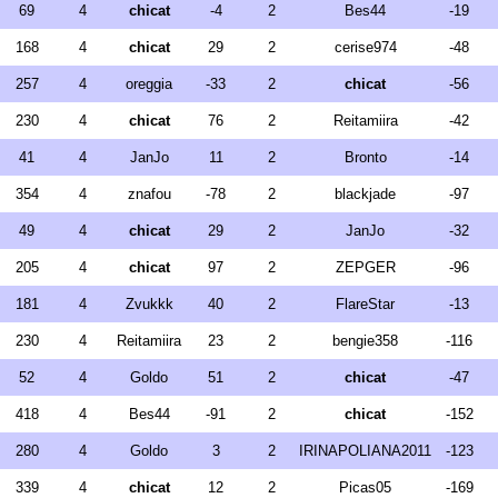
69
4
chicat
-4
2
Bes44
-19
168
4
chicat
29
2
cerise974
-48
257
4
oreggia
-33
2
chicat
-56
230
4
chicat
76
2
Reitamiira
-42
41
4
JanJo
11
2
Bronto
-14
354
4
znafou
-78
2
blackjade
-97
49
4
chicat
29
2
JanJo
-32
205
4
chicat
97
2
ZEPGER
-96
181
4
Zvukkk
40
2
FlareStar
-13
230
4
Reitamiira
23
2
bengie358
-116
52
4
Goldo
51
2
chicat
-47
418
4
Bes44
-91
2
chicat
-152
280
4
Goldo
3
2
IRINAPOLIANA2011
-123
339
4
chicat
12
2
Picas05
-169