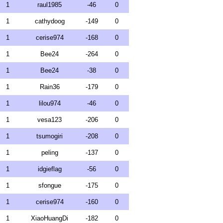
1
raul1985
-46
0
1
cathydoog
-149
0
1
cerise974
-168
0
1
Bee24
-264
0
1
Bee24
-38
0
1
Rain36
-179
0
1
lilou974
-46
0
1
vesa123
-206
0
1
tsumogiri
-208
0
1
peling
-137
0
1
idgieflag
-56
0
1
sfongue
-175
0
1
cerise974
-160
0
1
XiaoHuangDi
-182
0