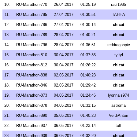
10.
RU-Marathon-770
26.04.2017
01:25:19
raul1985
11.
RU-Marathon-785
27.04.2017
01:30:51
TAHHA
12.
RU-Marathon-786
27.04.2017
01:30:14
chicat
13.
RU-Marathon-789
28.04.2017
01:40:21
chicat
14.
RU-Marathon-796
28.04.2017
01:36:51
reddragonpie
15.
RU-Marathon-810
30.04.2017
01:37:35
tyltyl
16.
RU-Marathon-812
30.04.2017
01:26:22
chicat
17.
RU-Marathon-838
02.05.2017
01:40:23
chicat
18.
RU-Marathon-846
02.05.2017
01:29:42
chicat
19.
RU-Marathon-873
04.05.2017
01:24:46
lyonnais974
20.
RU-Marathon-878
04.05.2017
01:31:15
astroma
21.
RU-Marathon-890
05.05.2017
01:40:23
VerdiAnton
22.
RU-Marathon-907
06.05.2017
01:23:14
toff
23.
RU-Marathon-909
06.05.2017
01:32:20
chicat