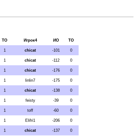
ТО
Игрок4
ИО
ТО
1
chicat
-101
0
1
chicat
-112
0
1
chicat
-176
0
1
linlin7
-175
0
1
chicat
-138
0
1
feisty
-39
0
1
toff
-60
0
1
Elifri1
-206
0
1
chicat
-137
0