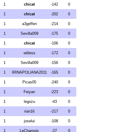
1
chicat
-142
0
1
chicat
-202
0
1
a3geffen
-214
0
1
Sevilla009
-175
0
1
chicat
-106
0
1
witless
-172
0
1
Sevilla009
-156
0
1
IRINAPOLIANA2011
-165
0
1
Picas05
-240
0
1
Feiyan
-223
0
1
legozu
-43
0
1
rian16
-217
0
1
joselui
-108
0
1
LeChamois
-27
0