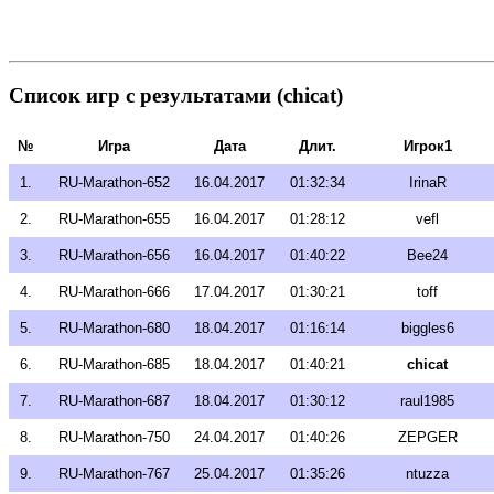
Список игр с результатами (chicat)
№
Игра
Дата
Длит.
Игрок1
1.
RU-Marathon-652
16.04.2017
01:32:34
IrinaR
2.
RU-Marathon-655
16.04.2017
01:28:12
vefl
3.
RU-Marathon-656
16.04.2017
01:40:22
Bee24
4.
RU-Marathon-666
17.04.2017
01:30:21
toff
5.
RU-Marathon-680
18.04.2017
01:16:14
biggles6
6.
RU-Marathon-685
18.04.2017
01:40:21
chicat
7.
RU-Marathon-687
18.04.2017
01:30:12
raul1985
8.
RU-Marathon-750
24.04.2017
01:40:26
ZEPGER
9.
RU-Marathon-767
25.04.2017
01:35:26
ntuzza