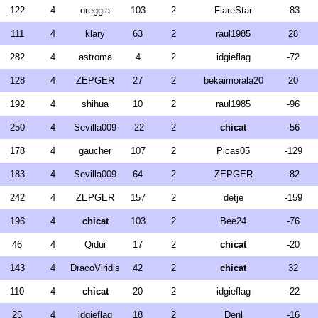
122
4
oreggia
103
2
FlareStar
-83
111
4
klary
63
2
raul1985
28
282
4
astroma
4
2
idgieflag
-72
128
4
ZEPGER
27
2
bekaimorala20
20
192
4
shihua
10
2
raul1985
-96
250
4
Sevilla009
-22
2
chicat
-56
178
4
gaucher
107
2
Picas05
-129
183
4
Sevilla009
64
2
ZEPGER
-82
242
4
ZEPGER
157
2
detje
-159
196
4
chicat
103
2
Bee24
-76
46
4
Qidui
17
2
chicat
-20
143
4
DracoViridis
42
2
chicat
32
110
4
chicat
20
2
idgieflag
-22
25
4
idgieflag
18
2
Denl
-16