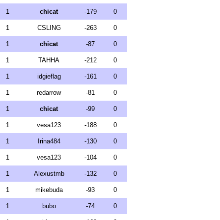
1
chicat
-179
0
1
CSLING
-263
0
1
chicat
-87
0
1
TAHHA
-212
0
1
idgieflag
-161
0
1
redarrow
-81
0
1
chicat
-99
0
1
vesa123
-188
0
1
Irina484
-130
0
1
vesa123
-104
0
1
Alexustmb
-132
0
1
mikebuda
-93
0
1
bubo
-74
0