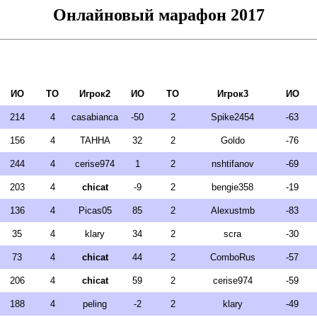
Онлайновый марафон 2017
ИО
ТО
Игрок2
ИО
ТО
Игрок3
ИО
214
4
casabianca
-50
2
Spike2454
-63
156
4
TAHHA
32
2
Goldo
-76
244
4
cerise974
1
2
nshtifanov
-69
203
4
chicat
-9
2
bengie358
-19
136
4
Picas05
85
2
Alexustmb
-83
35
4
klary
34
2
scra
-30
73
4
chicat
44
2
ComboRus
-57
206
4
chicat
59
2
cerise974
-59
188
4
peling
-2
2
klary
-49