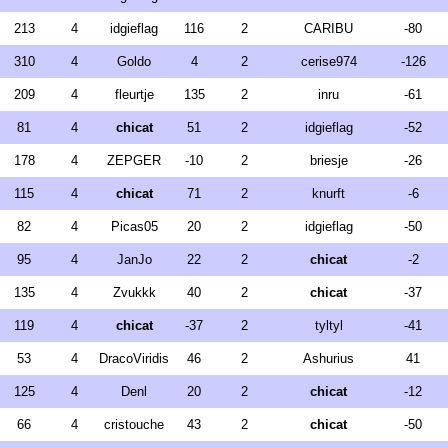
213
4
idgieflag
116
2
CARIBU
-80
310
4
Goldo
4
2
cerise974
-126
209
4
fleurtje
135
2
inru
-61
81
4
chicat
51
2
idgieflag
-52
178
4
ZEPGER
-10
2
briesje
-26
115
4
chicat
71
2
knurft
-6
82
4
Picas05
20
2
idgieflag
-50
95
4
JanJo
22
2
chicat
-2
135
4
Zvukkk
40
2
chicat
-37
119
4
chicat
-37
2
tyltyl
-41
53
4
DracoViridis
46
2
Ashurius
41
125
4
Denl
20
2
chicat
-12
66
4
cristouche
43
2
chicat
-50