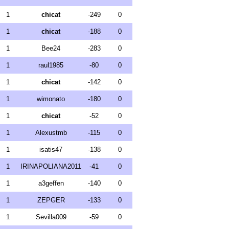
1
chicat
-249
0
1
chicat
-188
0
1
Bee24
-283
0
1
raul1985
-80
0
1
chicat
-142
0
1
wimonato
-180
0
1
chicat
-52
0
1
Alexustmb
-115
0
1
isatis47
-138
0
1
IRINAPOLIANA2011
-41
0
1
a3geffen
-140
0
1
ZEPGER
-133
0
1
Sevilla009
-59
0