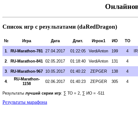
Онлайнов
Список игр с результатами (daRedDragon)
№
Игра
Дата
Длит.
Игрок1
ИО
ТО
1
.
RU-Marathon-781
27.04.2017
01:22:05
VerdiAnton
199
4
I
2
.
RU-Marathon-841
02.05.2017
01:18:40
VerdiAnton
131
4
3
.
RU-Marathon-967
10.05.2017
01:40:22
ZEPGER
138
4
RU-Marathon-
4
.
02.06.2017
01:40:23
ZEPGER
305
4
1158
Результаты
лучшей серии игр
: ∑ ТО = 2, ∑ ИО = -511
Результаты марафона