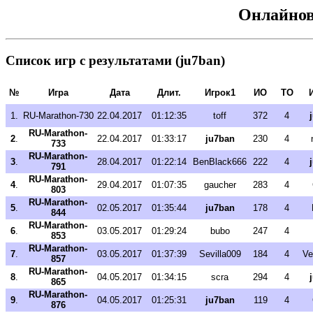
Онлайнов
Список игр с результатами (ju7ban)
№
Игра
Дата
Длит.
Игрок1
ИО
ТО
1.
RU-Marathon-730
22.04.2017
01:12:35
toff
372
4
RU-Marathon-
2
.
22.04.2017
01:33:17
ju7ban
230
4
733
RU-Marathon-
3
.
28.04.2017
01:22:14
BenBlack666
222
4
791
RU-Marathon-
4
.
29.04.2017
01:07:35
gaucher
283
4
803
RU-Marathon-
5
.
02.05.2017
01:35:44
ju7ban
178
4
844
RU-Marathon-
6
.
03.05.2017
01:29:24
bubo
247
4
853
RU-Marathon-
7
.
03.05.2017
01:37:39
Sevilla009
184
4
Ve
857
RU-Marathon-
8
.
04.05.2017
01:34:15
scra
294
4
865
RU-Marathon-
9
.
04.05.2017
01:25:31
ju7ban
119
4
876