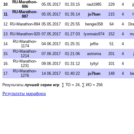
RU-Marathon-
10
.
05.05.2017
01:33:15
raul1985
229
4
886
RU-Marathon-
11
.
05.05.2017
01:35:14
ju7ban
215
4
887
12.
RU-Marathon-894
05.05.2017
01:25:55
bengie358
64
4
Dra
13.
RU-Marathon-920
07.05.2017
01:27:03
lyonnais974
152
4
ma
RU-Marathon-
14.
04.06.2017
01:25:31
jeffie
51
4
1174
RU-Marathon-
15.
07.06.2017
01:21:06
astroma
201
4
1214
RU-Marathon-
16.
09.06.2017
01:31:12
tyltyl
101
4
1231
RU-Marathon-
17.
14.06.2017
01:40:22
ju7ban
148
4
be
1276
Результаты
лучшей серии игр
: ∑ ТО = 24, ∑ ИО = 256
Результаты марафона