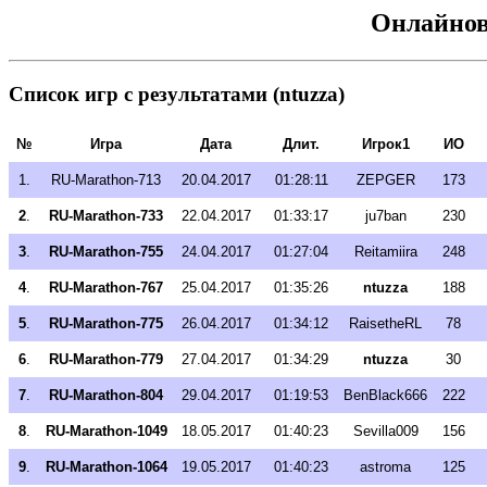
Онлайнов
Список игр с результатами (ntuzza)
№
Игра
Дата
Длит.
Игрок1
ИО
1.
RU-Marathon-713
20.04.2017
01:28:11
ZEPGER
173
2
.
RU-Marathon-733
22.04.2017
01:33:17
ju7ban
230
3
.
RU-Marathon-755
24.04.2017
01:27:04
Reitamiira
248
4
.
RU-Marathon-767
25.04.2017
01:35:26
ntuzza
188
5
.
RU-Marathon-775
26.04.2017
01:34:12
RaisetheRL
78
6
.
RU-Marathon-779
27.04.2017
01:34:29
ntuzza
30
7
.
RU-Marathon-804
29.04.2017
01:19:53
BenBlack666
222
8
.
RU-Marathon-1049
18.05.2017
01:40:23
Sevilla009
156
9
.
RU-Marathon-1064
19.05.2017
01:40:23
astroma
125