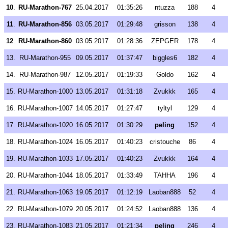
10
.
RU-Marathon-767
25.04.2017
01:35:26
ntuzza
188
4
11
.
RU-Marathon-856
03.05.2017
01:29:48
grisson
138
4
12
.
RU-Marathon-860
03.05.2017
01:28:36
ZEPGER
178
4
13.
RU-Marathon-955
09.05.2017
01:37:47
biggles6
182
4
14.
RU-Marathon-987
12.05.2017
01:19:33
Goldo
162
4
15.
RU-Marathon-1000
13.05.2017
01:31:18
Zvukkk
165
4
16.
RU-Marathon-1007
14.05.2017
01:27:47
tyltyl
129
4
17.
RU-Marathon-1020
16.05.2017
01:30:29
peling
152
4
18.
RU-Marathon-1024
16.05.2017
01:40:23
cristouche
86
4
19.
RU-Marathon-1033
17.05.2017
01:40:23
Zvukkk
164
4
20.
RU-Marathon-1044
18.05.2017
01:33:49
TAHHA
196
4
21.
RU-Marathon-1063
19.05.2017
01:12:19
Laoban888
52
4
22.
RU-Marathon-1079
20.05.2017
01:24:52
Laoban888
136
4
23.
RU-Marathon-1083
21.05.2017
01:21:34
peling
246
4