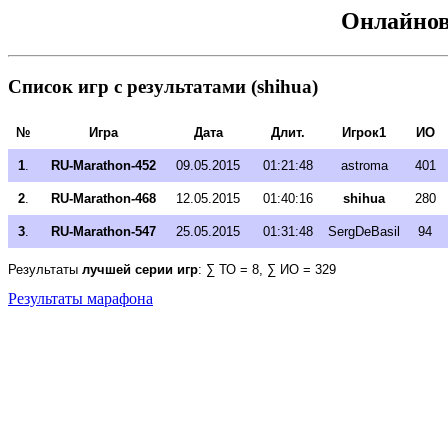
Онлайнов
Список игр с результатами (shihua)
№
Игра
Дата
Длит.
Игрок1
ИО
1
.
RU-Marathon-452
09.05.2015
01:21:48
astroma
401
2
.
RU-Marathon-468
12.05.2015
01:40:16
shihua
280
3
.
RU-Marathon-547
25.05.2015
01:31:48
SergDeBasil
94
Результаты
лучшей серии игр
: ∑ ТО = 8, ∑ ИО = 329
Результаты марафона