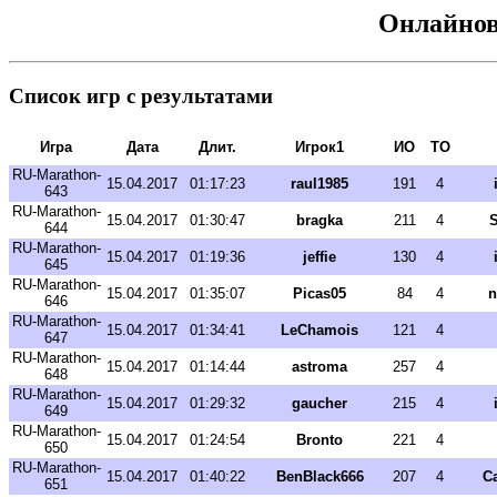
Онлайнов
Список игр с результатами
Игра
Дата
Длит.
Игрок1
ИО
ТО
RU-Marathon-
15.04.2017
01:17:23
raul1985
191
4
643
RU-Marathon-
15.04.2017
01:30:47
bragka
211
4
S
644
RU-Marathon-
15.04.2017
01:19:36
jeffie
130
4
645
RU-Marathon-
15.04.2017
01:35:07
Picas05
84
4
n
646
RU-Marathon-
15.04.2017
01:34:41
LeChamois
121
4
647
RU-Marathon-
15.04.2017
01:14:44
astroma
257
4
648
RU-Marathon-
15.04.2017
01:29:32
gaucher
215
4
649
RU-Marathon-
15.04.2017
01:24:54
Bronto
221
4
650
RU-Marathon-
15.04.2017
01:40:22
BenBlack666
207
4
C
651