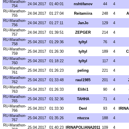
RU-Marathon-
24.04.2017
01:40:01
nshtifanov
44
4
754
RU-Marathon-
24.04.2017
01:27:04
Reitamiira
248
4
A
755
RU-Marathon-
24.04.2017
01:27:11
JanJo
129
4
756
RU-Marathon-
24.04.2017
01:39:51
ZEPGER
214
4
757
RU-Marathon-
25.04.2017
01:29:36
tyltyl
76
4
758
RU-Marathon-
25.04.2017
01:26:30
tyltyl
189
4
C
759
RU-Marathon-
25.04.2017
01:18:22
tyltyl
117
4
760
RU-Marathon-
25.04.2017
01:26:23
peling
221
4
761
RU-Marathon-
25.04.2017
01:33:48
raul1985
201
4
762
RU-Marathon-
25.04.2017
01:26:33
Elifri1
90
4
763
RU-Marathon-
25.04.2017
01:32:36
TAHHA
71
4
765
RU-Marathon-
25.04.2017
01:33:30
Denl
93
4
IRIN
766
RU-Marathon-
25.04.2017
01:35:26
ntuzza
188
4
767
RU-Marathon-
25.04.2017
01:40:23
IRINAPOLIANA2011
109
4