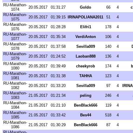
RU-Marathon-
20.05.2017
01:31:27
Goldo
66
4
c
1074
RU-Marathon-
20.05.2017
01:39:15
IRINAPOLIANA2011
51
4
1075
RU-Marathon-
20.05.2017
01:28:28
Elifri1
178
4
1076
RU-Marathon-
20.05.2017
01:35:34
VerdiAnton
106
4
1077
RU-Marathon-
20.05.2017
01:37:58
Sevilla009
140
4
1078
RU-Marathon-
20.05.2017
01:24:52
Laoban888
136
4
1079
RU-Marathon-
20.05.2017
01:39:49
cheekyrob
174
4
b
1080
RU-Marathon-
20.05.2017
01:31:38
TAHHA
123
4
1081
RU-Marathon-
20.05.2017
01:33:20
Sevilla009
97
4
IRIN
1082
RU-Marathon-
21.05.2017
01:21:34
peling
246
4
1083
RU-Marathon-
21.05.2017
01:21:10
BenBlack666
119
4
1084
RU-Marathon-
21.05.2017
01:33:42
Bes44
518
4
1085
RU-Marathon-
21.05.2017
01:30:29
BenBlack666
87
4
1086
RU-Marathon-