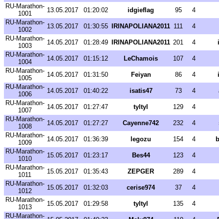
RU-Marathon-
13.05.2017
01:20:02
idgieflag
95
4
1001
RU-Marathon-
13.05.2017
01:30:55
IRINAPOLIANA2011
111
4
1002
RU-Marathon-
14.05.2017
01:28:49
IRINAPOLIANA2011
201
4
1003
RU-Marathon-
14.05.2017
01:15:12
LeChamois
107
4
1004
RU-Marathon-
14.05.2017
01:31:50
Feiyan
86
4
1005
RU-Marathon-
14.05.2017
01:40:22
isatis47
73
4
1006
RU-Marathon-
14.05.2017
01:27:47
tyltyl
129
4
1007
RU-Marathon-
14.05.2017
01:27:27
Cayenne742
232
4
1008
RU-Marathon-
14.05.2017
01:36:39
legozu
154
4
b
1009
RU-Marathon-
15.05.2017
01:23:17
Bes44
123
4
1010
RU-Marathon-
15.05.2017
01:35:43
ZEPGER
289
4
1011
RU-Marathon-
15.05.2017
01:32:03
cerise974
37
4
1012
RU-Marathon-
15.05.2017
01:29:58
tyltyl
135
4
1013
RU-Marathon-