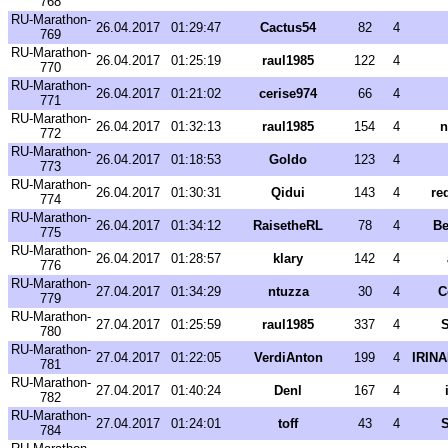
768
RU-Marathon-
26.04.2017
01:29:47
Cactus54
82
4
769
RU-Marathon-
26.04.2017
01:25:19
raul1985
122
4
770
RU-Marathon-
26.04.2017
01:21:02
cerise974
66
4
771
RU-Marathon-
26.04.2017
01:32:13
raul1985
154
4
n
772
RU-Marathon-
26.04.2017
01:18:53
Goldo
123
4
773
RU-Marathon-
26.04.2017
01:30:31
Qidui
143
4
re
774
RU-Marathon-
26.04.2017
01:34:12
RaisetheRL
78
4
Be
775
RU-Marathon-
26.04.2017
01:28:57
klary
142
4
776
RU-Marathon-
27.04.2017
01:34:29
ntuzza
30
4
C
779
RU-Marathon-
27.04.2017
01:25:59
raul1985
337
4
S
780
RU-Marathon-
27.04.2017
01:22:05
VerdiAnton
199
4
IRIN
781
RU-Marathon-
27.04.2017
01:40:24
Denl
167
4
782
RU-Marathon-
27.04.2017
01:24:01
toff
43
4
S
784