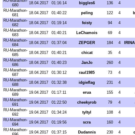
RU-Marathon-
18.04.2017
01:16:14
biggles6
136
4
680
RU-Marathon-
18.04.2017
01:40:22
peling
122
4
b
681
RU-Marathon-
18.04.2017
01:19:14
feisty
94
4
682
RU-Marathon-
18.04.2017
01:40:21
LeChamois
69
4
683
RU-Marathon-
18.04.2017
01:37:04
ZEPGER
184
4
IRIN
684
RU-Marathon-
18.04.2017
01:40:21
chicat
35
4
685
RU-Marathon-
18.04.2017
01:40:23
JanJo
260
4
686
RU-Marathon-
18.04.2017
01:30:12
raul1985
73
4
687
RU-Marathon-
18.04.2017
01:32:38
idgieflag
231
4
688
RU-Marathon-
19.04.2017
01:17:11
erua
155
4
689
RU-Marathon-
19.04.2017
01:22:50
cheekyrob
79
4
691
RU-Marathon-
19.04.2017
01:34:24
tyltyl
108
4
692
RU-Marathon-
19.04.2017
01:19:56
scra
160
4
694
RU-Marathon-
19.04.2017
01:37:15
Dudannis
230
4
696