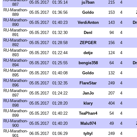
05.05.2017
01:35:14
ju7ban
215
4
887
RU-Marathon-
05.05.2017
01:36:56
Goldo
153
4
889
RU-Marathon-
05.05.2017
01:40:23
VerdiAnton
143
4
Dr
890
RU-Marathon-
05.05.2017
01:32:30
Denl
94
4
891
RU-Marathon-
05.05.2017
01:28:58
ZEPGER
156
4
892
RU-Marathon-
05.05.2017
01:22:44
detje
124
4
893
RU-Marathon-
05.05.2017
01:25:55
bengie358
64
4
Dr
894
RU-Marathon-
05.05.2017
01:40:08
Goldo
132
4
895
RU-Marathon-
05.05.2017
01:32:35
FlareStar
249
4
896
RU-Marathon-
05.05.2017
01:24:22
JanJo
207
4
897
RU-Marathon-
05.05.2017
01:28:20
klary
404
4
898
RU-Marathon-
05.05.2017
01:40:22
TeaPhan4
54
4
899
RU-Marathon-
05.05.2017
01:40:20
Malu974
49
4
900
RU-Marathon-
06.05.2017
01:06:29
tyltyl
249
4
901