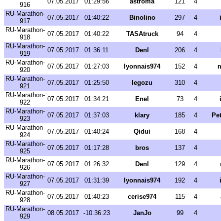
07.05.2017
01:29:56
astroma
121
4
916
RU-Marathon-
07.05.2017
01:40:22
Binolino
297
4
917
RU-Marathon-
07.05.2017
01:40:22
TASAtruck
94
4
918
RU-Marathon-
07.05.2017
01:36:11
Denl
206
4
919
RU-Marathon-
07.05.2017
01:27:03
lyonnais974
152
4
m
920
RU-Marathon-
07.05.2017
01:25:50
legozu
310
4
921
RU-Marathon-
07.05.2017
01:34:21
Enel
73
4
922
RU-Marathon-
07.05.2017
01:37:03
klary
185
4
Pet
923
RU-Marathon-
07.05.2017
01:40:24
Qidui
168
4
924
RU-Marathon-
07.05.2017
01:17:28
bros
137
4
925
RU-Marathon-
07.05.2017
01:26:32
Denl
129
4
926
RU-Marathon-
07.05.2017
01:31:39
lyonnais974
192
4
927
RU-Marathon-
07.05.2017
01:40:23
cerise974
115
4
928
RU-Marathon-
08.05.2017
-10:36:23
JanJo
99
4
929