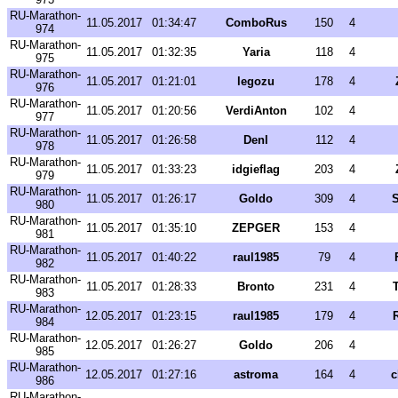
RU-Marathon-
11.05.2017
01:34:47
ComboRus
150
4
974
RU-Marathon-
11.05.2017
01:32:35
Yaria
118
4
975
RU-Marathon-
11.05.2017
01:21:01
legozu
178
4
976
RU-Marathon-
11.05.2017
01:20:56
VerdiAnton
102
4
977
RU-Marathon-
11.05.2017
01:26:58
Denl
112
4
978
RU-Marathon-
11.05.2017
01:33:23
idgieflag
203
4
979
RU-Marathon-
11.05.2017
01:26:17
Goldo
309
4
S
980
RU-Marathon-
11.05.2017
01:35:10
ZEPGER
153
4
981
RU-Marathon-
11.05.2017
01:40:22
raul1985
79
4
982
RU-Marathon-
11.05.2017
01:28:33
Bronto
231
4
983
RU-Marathon-
12.05.2017
01:23:15
raul1985
179
4
984
RU-Marathon-
12.05.2017
01:26:27
Goldo
206
4
985
RU-Marathon-
12.05.2017
01:27:16
astroma
164
4
c
986
RU-Marathon-