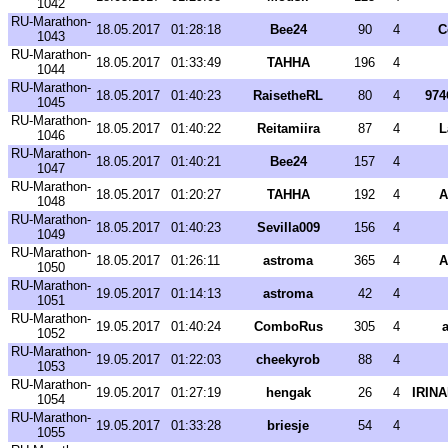
1042
RU-Marathon-
18.05.2017
01:28:18
Bee24
90
4
C
1043
RU-Marathon-
18.05.2017
01:33:49
TAHHA
196
4
1044
RU-Marathon-
18.05.2017
01:40:23
RaisetheRL
80
4
97
1045
RU-Marathon-
18.05.2017
01:40:22
Reitamiira
87
4
L
1046
RU-Marathon-
18.05.2017
01:40:21
Bee24
157
4
1047
RU-Marathon-
18.05.2017
01:20:27
TAHHA
192
4
A
1048
RU-Marathon-
18.05.2017
01:40:23
Sevilla009
156
4
1049
RU-Marathon-
18.05.2017
01:26:11
astroma
365
4
A
1050
RU-Marathon-
19.05.2017
01:14:13
astroma
42
4
1051
RU-Marathon-
19.05.2017
01:40:24
ComboRus
305
4
a
1052
RU-Marathon-
19.05.2017
01:22:03
cheekyrob
88
4
1053
RU-Marathon-
19.05.2017
01:27:19
hengak
26
4
IRIN
1054
RU-Marathon-
19.05.2017
01:33:28
briesje
54
4
1055