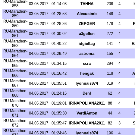
RU-Marathon-
03.05.2017
01:14:03
TAHHA
206
4
858
RU-Marathon-
03.05.2017
01:28:53
Alexustmb
148
4
859
RU-Marathon-
03.05.2017
01:28:36
ZEPGER
178
4
R
860
RU-Marathon-
03.05.2017
01:30:02
a3geffen
272
4
861
RU-Marathon-
03.05.2017
01:40:22
idgieflag
141
4
R
863
RU-Marathon-
04.05.2017
01:29:49
astroma
155
4
864
RU-Marathon-
04.05.2017
01:34:15
scra
294
4
865
RU-Marathon-
04.05.2017
01:16:42
hengak
118
4
A
866
RU-Marathon-
04.05.2017
01:35:51
lyonnais974
319
4
867
RU-Marathon-
04.05.2017
01:24:15
Denl
62
4
868
RU-Marathon-
04.05.2017
01:19:01
IRINAPOLIANA2011
88
4
870
RU-Marathon-
04.05.2017
01:35:30
VerdiAnton
44
4
871
RU-Marathon-
04.05.2017
01:35:47
IRINAPOLIANA2011
82
3
S
872
RU-Marathon-
04.05.2017
01:24:46
lyonnais974
196
4