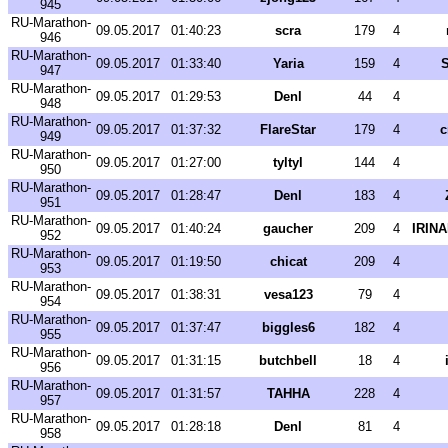
945
RU-Marathon-
09.05.2017
01:40:23
scra
179
4
946
RU-Marathon-
09.05.2017
01:33:40
Yaria
159
4
S
947
RU-Marathon-
09.05.2017
01:29:53
Denl
44
4
948
RU-Marathon-
09.05.2017
01:37:32
FlareStar
179
4
c
949
RU-Marathon-
09.05.2017
01:27:00
tyltyl
144
4
950
RU-Marathon-
09.05.2017
01:28:47
Denl
183
4
951
RU-Marathon-
09.05.2017
01:40:24
gaucher
209
4
IRIN
952
RU-Marathon-
09.05.2017
01:19:50
chicat
209
4
953
RU-Marathon-
09.05.2017
01:38:31
vesa123
79
4
954
RU-Marathon-
09.05.2017
01:37:47
biggles6
182
4
955
RU-Marathon-
09.05.2017
01:31:15
butchbell
18
4
956
RU-Marathon-
09.05.2017
01:31:57
TAHHA
228
4
957
RU-Marathon-
09.05.2017
01:28:18
Denl
81
4
958