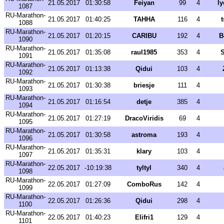
21.05.2017
01:30:58
Feiyan
99
4
l
1087
RU-Marathon-
21.05.2017
01:40:25
TAHHA
116
4
1088
RU-Marathon-
21.05.2017
01:20:15
CARIBU
192
4
B
1090
RU-Marathon-
21.05.2017
01:35:08
raul1985
353
4
S
1091
RU-Marathon-
21.05.2017
01:13:38
Qidui
103
4
1092
RU-Marathon-
21.05.2017
01:30:38
briesje
111
4
1093
RU-Marathon-
21.05.2017
01:16:54
detje
385
4
1094
RU-Marathon-
21.05.2017
01:27:19
DracoViridis
69
4
1095
RU-Marathon-
21.05.2017
01:30:58
astroma
193
4
1096
RU-Marathon-
21.05.2017
01:35:31
klary
103
4
1097
RU-Marathon-
22.05.2017
-10:19:38
tyltyl
340
4
1098
RU-Marathon-
22.05.2017
01:27:09
ComboRus
142
4
1099
RU-Marathon-
22.05.2017
01:26:36
Qidui
298
4
1100
RU-Marathon-
22.05.2017
01:40:23
Elifri1
129
4
1101