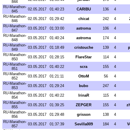
844
RU-Marathon-
02.05.2017
01:40:23
CARIBU
136
4
845
RU-Marathon-
02.05.2017
01:29:42
chicat
242
4
846
RU-Marathon-
03.05.2017
01:33:00
astroma
106
4
847
RU-Marathon-
03.05.2017
01:40:24
astroma
174
4
848
RU-Marathon-
03.05.2017
01:18:49
cristouche
139
4
p
849
RU-Marathon-
03.05.2017
01:28:15
FlareStar
114
4
850
RU-Marathon-
03.05.2017
01:40:22
scra
155
4
851
RU-Marathon-
03.05.2017
01:21:11
OttoM
56
4
852
RU-Marathon-
03.05.2017
01:29:24
bubo
247
4
853
RU-Marathon-
03.05.2017
01:40:22
IrinaR
115
4
854
RU-Marathon-
03.05.2017
01:39:25
ZEPGER
155
4
z
855
RU-Marathon-
03.05.2017
01:29:48
grisson
138
4
856
RU-Marathon-
03.05.2017
01:37:39
Sevilla009
184
4
V
857