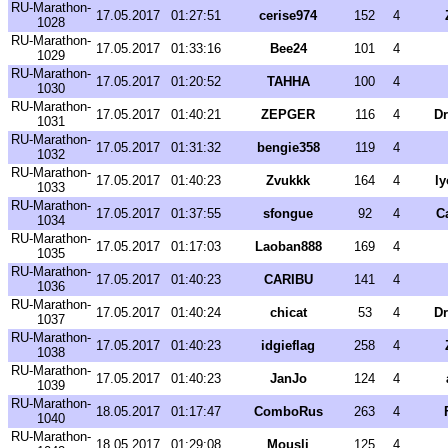
RU-Marathon-
17.05.2017
01:27:51
cerise974
152
4
1028
RU-Marathon-
17.05.2017
01:33:16
Bee24
101
4
1029
RU-Marathon-
17.05.2017
01:20:52
TAHHA
100
4
1030
RU-Marathon-
17.05.2017
01:40:21
ZEPGER
116
4
Dr
1031
RU-Marathon-
17.05.2017
01:31:32
bengie358
119
4
1032
RU-Marathon-
17.05.2017
01:40:23
Zvukkk
164
4
l
1033
RU-Marathon-
17.05.2017
01:37:55
sfongue
92
4
C
1034
RU-Marathon-
17.05.2017
01:17:03
Laoban888
169
4
1035
RU-Marathon-
17.05.2017
01:40:23
CARIBU
141
4
1036
RU-Marathon-
17.05.2017
01:40:24
chicat
53
4
Dr
1037
RU-Marathon-
17.05.2017
01:40:23
idgieflag
258
4
1038
RU-Marathon-
17.05.2017
01:40:23
JanJo
124
4
1039
RU-Marathon-
18.05.2017
01:17:47
ComboRus
263
4
1040
RU-Marathon-
18.05.2017
01:29:08
Mousli
125
4