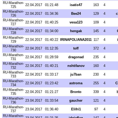
RU-Marathon-
22.04.2017
01:21:48
isatis47
163
4
725
RU-Marathon-
22.04.2017
01:34:36
Bee24
129
4
c
726
RU-Marathon-
22.04.2017
01:40:25
vesa123
109
4
727
RU-Marathon-
22.04.2017
01:34:00
hengak
145
4
728
RU-Marathon-
22.04.2017
01:40:22
IRINAPOLIANA2011
117
4
729
RU-Marathon-
22.04.2017
01:12:35
toff
372
4
730
RU-Marathon-
22.04.2017
01:28:59
dragonad
235
4
731
RU-Marathon-
22.04.2017
01:40:21
nshtifanov
160
4
732
RU-Marathon-
22.04.2017
01:33:17
ju7ban
230
4
733
RU-Marathon-
22.04.2017
01:23:42
astroma
255
4
C
734
RU-Marathon-
22.04.2017
01:21:27
Bronto
339
4
735
RU-Marathon-
23.04.2017
01:33:54
gaucher
121
4
736
RU-Marathon-
23.04.2017
01:36:40
Elifri1
97
4
737
RU-Marathon-
23.04.2017
01:21:25
idgieflag
147
4
p