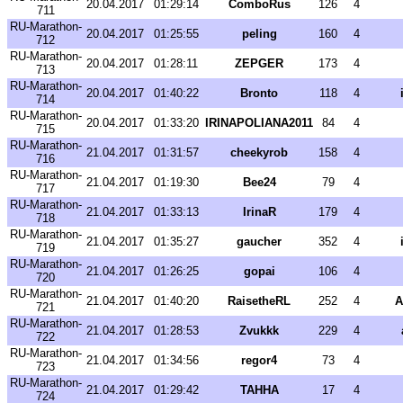
20.04.2017
01:29:14
ComboRus
126
4
711
RU-Marathon-
20.04.2017
01:25:55
peling
160
4
712
RU-Marathon-
20.04.2017
01:28:11
ZEPGER
173
4
713
RU-Marathon-
20.04.2017
01:40:22
Bronto
118
4
714
RU-Marathon-
20.04.2017
01:33:20
IRINAPOLIANA2011
84
4
715
RU-Marathon-
21.04.2017
01:31:57
cheekyrob
158
4
716
RU-Marathon-
21.04.2017
01:19:30
Bee24
79
4
717
RU-Marathon-
21.04.2017
01:33:13
IrinaR
179
4
718
RU-Marathon-
21.04.2017
01:35:27
gaucher
352
4
719
RU-Marathon-
21.04.2017
01:26:25
gopai
106
4
720
RU-Marathon-
21.04.2017
01:40:20
RaisetheRL
252
4
A
721
RU-Marathon-
21.04.2017
01:28:53
Zvukkk
229
4
722
RU-Marathon-
21.04.2017
01:34:56
regor4
73
4
723
RU-Marathon-
21.04.2017
01:29:42
TAHHA
17
4
724