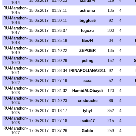
15.05.2017
01:40:23
Malu974
119
4
1014
RU-Marathon-
15.05.2017
01:37:11
astroma
135
4
1015
RU-Marathon-
15.05.2017
01:30:11
biggles6
92
4
1016
RU-Marathon-
15.05.2017
01:26:07
legozu
300
4
1017
RU-Marathon-
16.05.2017
01:25:19
Bes44
34
4
1018
RU-Marathon-
16.05.2017
01:40:22
ZEPGER
135
4
1019
RU-Marathon-
16.05.2017
01:30:29
peling
152
4
S
1020
RU-Marathon-
16.05.2017
01:38:34
IRINAPOLIANA2011
92
4
1021
RU-Marathon-
16.05.2017
01:27:19
scra
52
4
1022
RU-Marathon-
16.05.2017
01:34:32
HamidALObaydi
120
4
1023
RU-Marathon-
16.05.2017
01:40:23
cristouche
86
4
1024
RU-Marathon-
17.05.2017
01:18:17
tyltyl
352
4
1025
RU-Marathon-
17.05.2017
01:27:18
isatis47
215
4
1026
RU-Marathon-
17.05.2017
01:37:26
Goldo
259
4
1027