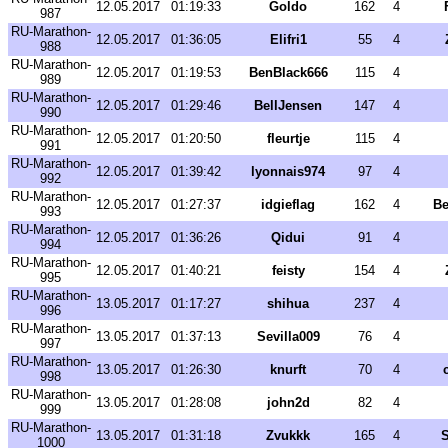
12.05.2017
01:19:33
Goldo
162
4
987
RU-Marathon-
12.05.2017
01:36:05
Elifri1
55
4
988
RU-Marathon-
12.05.2017
01:19:53
BenBlack666
115
4
989
RU-Marathon-
12.05.2017
01:29:46
BellJensen
147
4
990
RU-Marathon-
12.05.2017
01:20:50
fleurtje
115
4
991
RU-Marathon-
12.05.2017
01:39:42
lyonnais974
97
4
992
RU-Marathon-
12.05.2017
01:27:37
idgieflag
162
4
Be
993
RU-Marathon-
12.05.2017
01:36:26
Qidui
91
4
994
RU-Marathon-
12.05.2017
01:40:21
feisty
154
4
995
RU-Marathon-
13.05.2017
01:17:27
shihua
237
4
996
RU-Marathon-
13.05.2017
01:37:13
Sevilla009
76
4
997
RU-Marathon-
13.05.2017
01:26:30
knurft
70
4
998
RU-Marathon-
13.05.2017
01:28:08
john2d
82
4
999
RU-Marathon-
13.05.2017
01:31:18
Zvukkk
165
4
S
1000