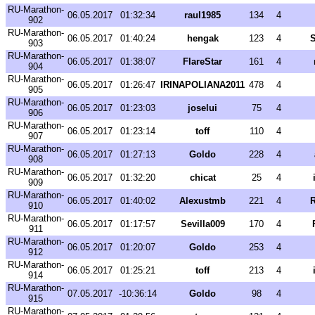
RU-Marathon-
06.05.2017
01:32:34
raul1985
134
4
902
RU-Marathon-
06.05.2017
01:40:24
hengak
123
4
S
903
RU-Marathon-
06.05.2017
01:38:07
FlareStar
161
4
904
RU-Marathon-
06.05.2017
01:26:47
IRINAPOLIANA2011
478
4
905
RU-Marathon-
06.05.2017
01:23:03
joselui
75
4
906
RU-Marathon-
06.05.2017
01:23:14
toff
110
4
907
RU-Marathon-
06.05.2017
01:27:13
Goldo
228
4
908
RU-Marathon-
06.05.2017
01:32:20
chicat
25
4
909
RU-Marathon-
06.05.2017
01:40:02
Alexustmb
221
4
R
910
RU-Marathon-
06.05.2017
01:17:57
Sevilla009
170
4
911
RU-Marathon-
06.05.2017
01:20:07
Goldo
253
4
912
RU-Marathon-
06.05.2017
01:25:21
toff
213
4
914
RU-Marathon-
07.05.2017
-10:36:14
Goldo
98
4
915
RU-Marathon-