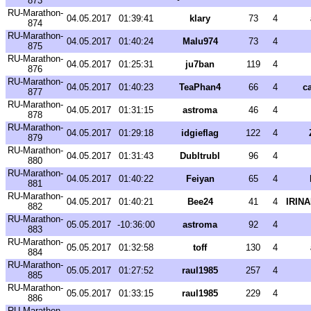
873
RU-Marathon-
04.05.2017
01:39:41
klary
73
4
874
RU-Marathon-
04.05.2017
01:40:24
Malu974
73
4
875
RU-Marathon-
04.05.2017
01:25:31
ju7ban
119
4
876
RU-Marathon-
04.05.2017
01:40:23
TeaPhan4
66
4
c
877
RU-Marathon-
04.05.2017
01:31:15
astroma
46
4
878
RU-Marathon-
04.05.2017
01:29:18
idgieflag
122
4
879
RU-Marathon-
04.05.2017
01:31:43
Dubltrubl
96
4
880
RU-Marathon-
04.05.2017
01:40:22
Feiyan
65
4
881
RU-Marathon-
04.05.2017
01:40:21
Bee24
41
4
IRIN
882
RU-Marathon-
05.05.2017
-10:36:00
astroma
92
4
883
RU-Marathon-
05.05.2017
01:32:58
toff
130
4
884
RU-Marathon-
05.05.2017
01:27:52
raul1985
257
4
885
RU-Marathon-
05.05.2017
01:33:15
raul1985
229
4
886
RU-Marathon-