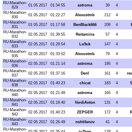
RU-Marathon-
01.05.2017
01:34:55
astroma
39
4
829
RU-Marathon-
01.05.2017
01:22:27
Alexustmb
212
4
830
RU-Marathon-
01.05.2017
01:17:58
BenBlack666
208
4
831
RU-Marathon-
02.05.2017
01:39:55
Reitamiira
57
4
832
RU-Marathon-
02.05.2017
01:28:54
Lu9uk
147
4
833
RU-Marathon-
02.05.2017
01:33:02
Alexustmb
79
4
835
RU-Marathon-
02.05.2017
01:21:14
astroma
195
4
836
RU-Marathon-
02.05.2017
01:37:16
Denl
161
4
re
837
RU-Marathon-
02.05.2017
01:40:23
chicat
183
4
S
838
RU-Marathon-
02.05.2017
01:21:49
astroma
165
4
840
RU-Marathon-
02.05.2017
01:18:40
VerdiAnton
131
4
841
RU-Marathon-
02.05.2017
01:40:23
ZEPGER
172
4
R
842
RU-Marathon-
02.05.2017
01:26:49
nshtifanov
41
4
843
RU-Marathon-
02.05.2017
01:35:44
ju7ban
178
4