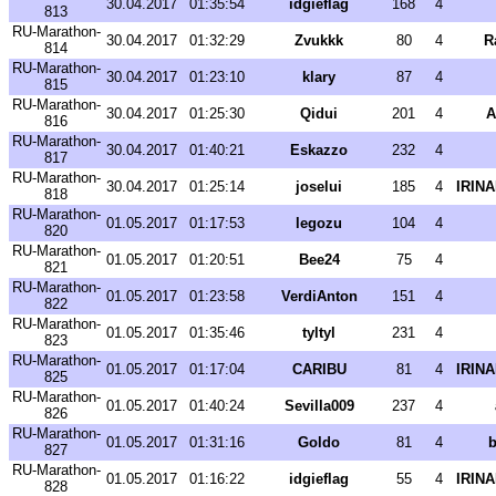
30.04.2017
01:35:54
idgieflag
168
4
813
RU-Marathon-
30.04.2017
01:32:29
Zvukkk
80
4
R
814
RU-Marathon-
30.04.2017
01:23:10
klary
87
4
815
RU-Marathon-
30.04.2017
01:25:30
Qidui
201
4
A
816
RU-Marathon-
30.04.2017
01:40:21
Eskazzo
232
4
817
RU-Marathon-
30.04.2017
01:25:14
joselui
185
4
IRIN
818
RU-Marathon-
01.05.2017
01:17:53
legozu
104
4
820
RU-Marathon-
01.05.2017
01:20:51
Bee24
75
4
821
RU-Marathon-
01.05.2017
01:23:58
VerdiAnton
151
4
822
RU-Marathon-
01.05.2017
01:35:46
tyltyl
231
4
823
RU-Marathon-
01.05.2017
01:17:04
CARIBU
81
4
IRIN
825
RU-Marathon-
01.05.2017
01:40:24
Sevilla009
237
4
826
RU-Marathon-
01.05.2017
01:31:16
Goldo
81
4
b
827
RU-Marathon-
01.05.2017
01:16:22
idgieflag
55
4
IRIN
828